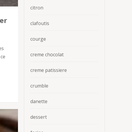
citron
er
clafoutis
courge
es
creme chocolat
 ce
creme patissiere
crumble
danette
dessert