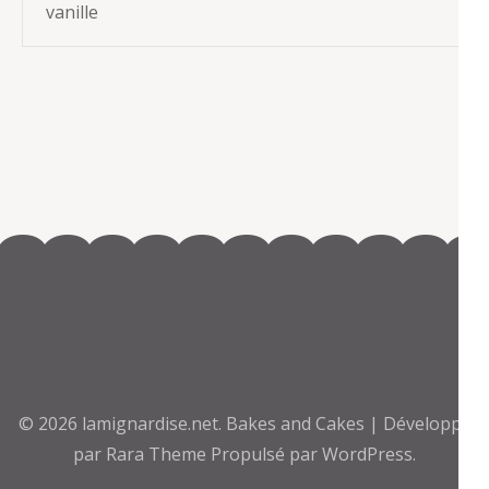
vanille
© 2026
lamignardise.net
.
Bakes and Cakes | Développé
par
Rara Theme
Propulsé par
WordPress.