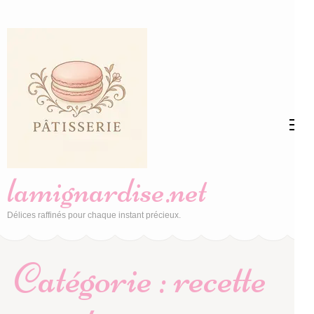
Aller
au
contenu
(Pressez
Entrée)
lamignardise.net
Délices raffinés pour chaque instant précieux.
Catégorie :
recette