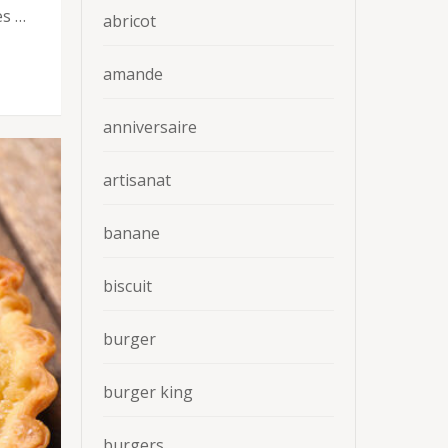
es …
abricot
amande
anniversaire
artisanat
banane
biscuit
burger
burger king
burgers