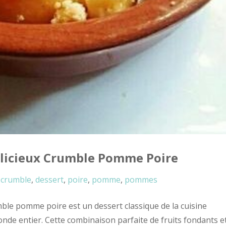
élicieux Crumble Pomme Poire
crumble
,
dessert
,
poire
,
pomme
,
pommes
le pomme poire est un dessert classique de la cuisine
onde entier. Cette combinaison parfaite de fruits fondants e