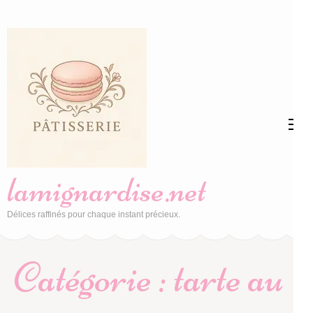
Aller
au
contenu
(Pressez
Entrée)
lamignardise.net
Délices raffinés pour chaque instant précieux.
Catégorie :
tarte au