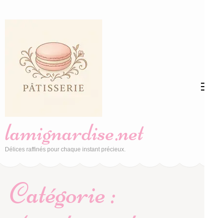
Aller
au
contenu
(Pressez
Entrée)
lamignardise.net
Délices raffinés pour chaque instant précieux.
Catégorie :