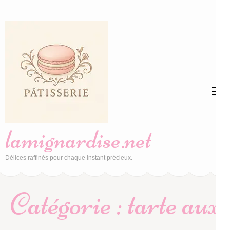
Aller
au
contenu
(Pressez
Entrée)
lamignardise.net
Délices raffinés pour chaque instant précieux.
Catégorie :
tarte aux