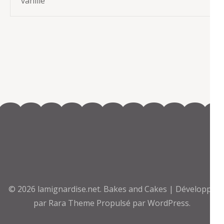
vanille
© 2026
lamignardise.net
.
Bakes and Cakes | Développé
par
Rara Theme
Propulsé par
WordPress.