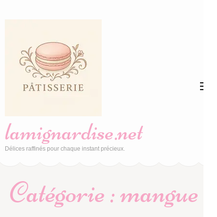
Aller
au
contenu
(Pressez
Entrée)
lamignardise.net
Délices raffinés pour chaque instant précieux.
Catégorie :
mangue