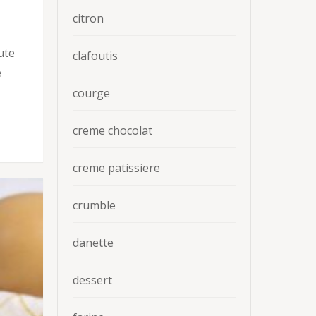
citron
ute
clafoutis
e
courge
creme chocolat
creme patissiere
crumble
danette
dessert