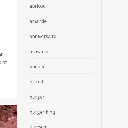
abricot
amande
anniversaire
artisanat
nt
olat
banane
biscuit
burger
burger king
burgers