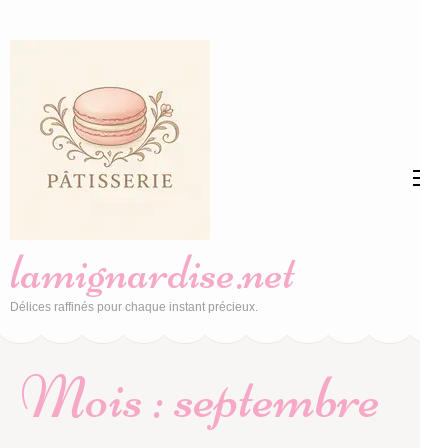
Aller
au
contenu
(Pressez
Entrée)
lamignardise.net
Délices raffinés pour chaque instant précieux.
Mois :
septembre