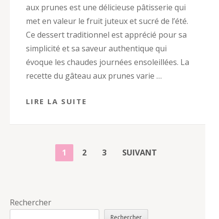
aux prunes est une délicieuse pâtisserie qui
met en valeur le fruit juteux et sucré de l’été.
Ce dessert traditionnel est apprécié pour sa
simplicité et sa saveur authentique qui
évoque les chaudes journées ensoleillées. La
recette du gâteau aux prunes varie …
LIRE LA SUITE
PAGINATION
PAGE
PAGE
PAGE
1
2
3
SUIVANT
DES
PUBLICATIONS
Rechercher
Rechercher