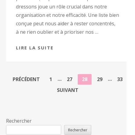
dressons joue un rôle crucial dans notre
organisation et notre efficacité. Une liste bien
conçue peut nous aider à rester concentrés,
à ne rien oublier et à prioriser nos …
LIRE LA SUITE
PAGINATION
…
…
PAGE
PAGE
PAGE
PAGE
PAGE
PRÉCÉDENT
1
27
28
29
33
DES
SUIVANT
PUBLICATIONS
Rechercher
Rechercher