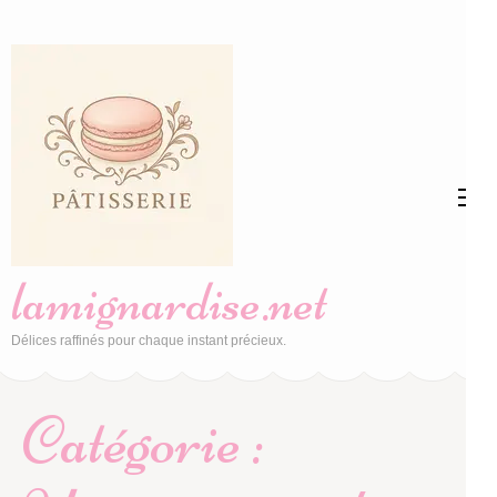
Aller
au
contenu
(Pressez
Entrée)
lamignardise.net
Délices raffinés pour chaque instant précieux.
Catégorie :