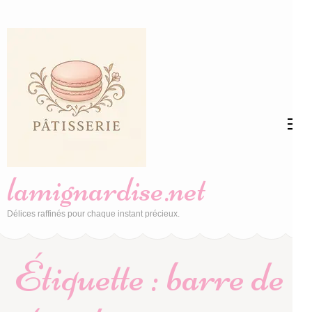
Aller
au
contenu
(Pressez
Entrée)
lamignardise.net
Délices raffinés pour chaque instant précieux.
Étiquette :
barre de