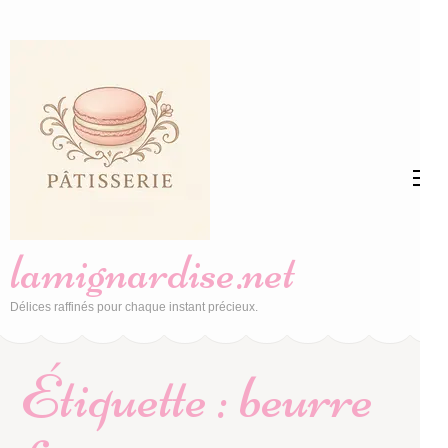
Aller
au
contenu
(Pressez
Entrée)
lamignardise.net
Délices raffinés pour chaque instant précieux.
Étiquette :
beurre