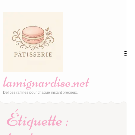
Aller
au
contenu
(Pressez
Entrée)
lamignardise.net
Délices raffinés pour chaque instant précieux.
Étiquette :