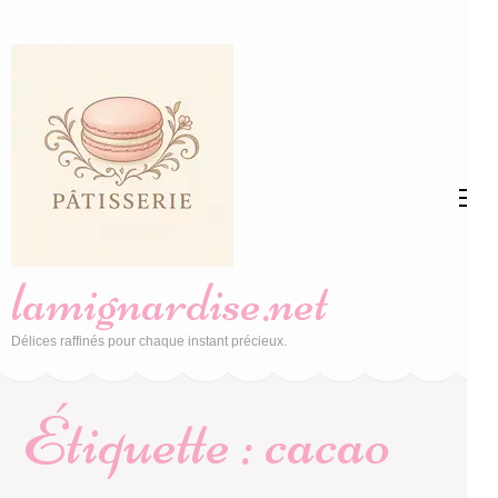
Aller
au
contenu
(Pressez
Entrée)
lamignardise.net
Délices raffinés pour chaque instant précieux.
Étiquette :
cacao