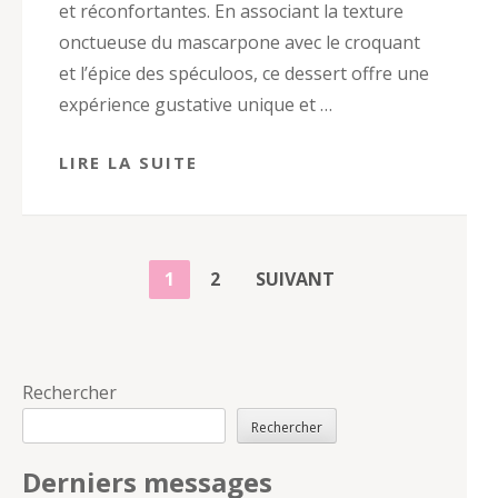
et réconfortantes. En associant la texture
onctueuse du mascarpone avec le croquant
et l’épice des spéculoos, ce dessert offre une
expérience gustative unique et …
LIRE LA SUITE
PAGINATION
PAGE
PAGE
1
2
SUIVANT
DES
PUBLICATIONS
Rechercher
Rechercher
Derniers messages