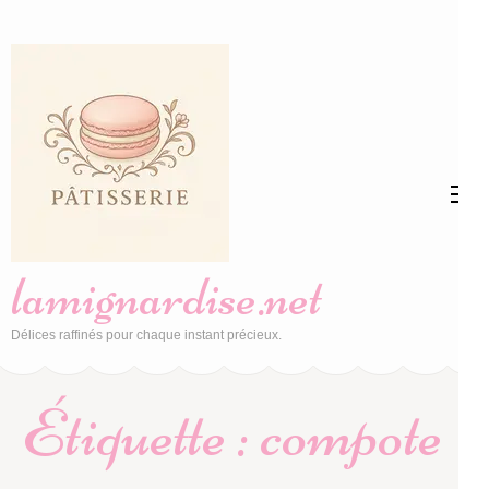
Aller
au
contenu
(Pressez
Entrée)
lamignardise.net
Délices raffinés pour chaque instant précieux.
Étiquette :
compote