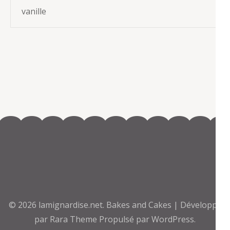
vanille
© 2026
lamignardise.net
.
Bakes and Cakes | Développé
par
Rara Theme
Propulsé par
WordPress.