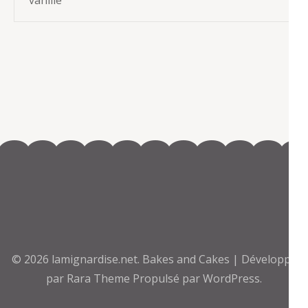
vanille
© 2026
lamignardise.net
.
Bakes and Cakes | Développé
par
Rara Theme
Propulsé par
WordPress.