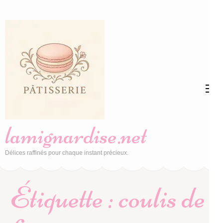
Aller
au
contenu
(Pressez
Entrée)
lamignardise.net
Délices raffinés pour chaque instant précieux.
Étiquette :
coulis de