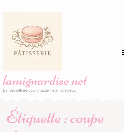
Aller
au
contenu
(Pressez
Entrée)
lamignardise.net
Délices raffinés pour chaque instant précieux.
Étiquette :
coupe