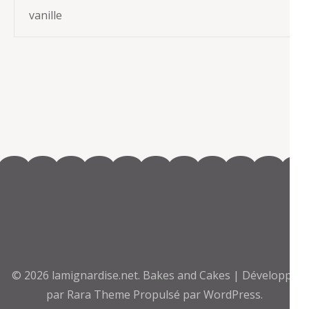
vanille
© 2026
lamignardise.net
.
Bakes and Cakes | Développé
par
Rara Theme
Propulsé par
WordPress.