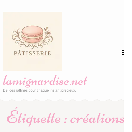
Aller
au
contenu
(Pressez
Entrée)
lamignardise.net
Délices raffinés pour chaque instant précieux.
Étiquette :
créations