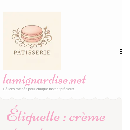
Aller
au
contenu
(Pressez
Entrée)
lamignardise.net
Délices raffinés pour chaque instant précieux.
Étiquette :
crème