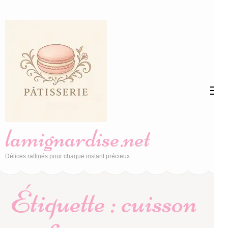
Aller
au
contenu
(Pressez
Entrée)
lamignardise.net
Délices raffinés pour chaque instant précieux.
Étiquette :
cuisson