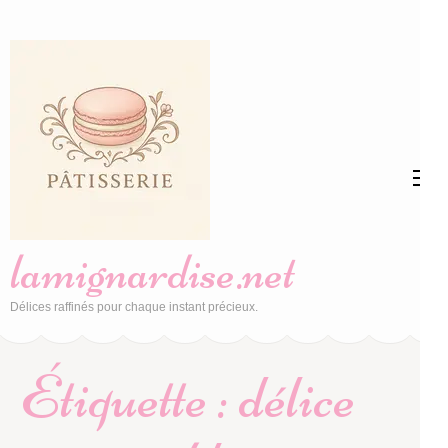
Aller
au
contenu
(Pressez
Entrée)
lamignardise.net
Délices raffinés pour chaque instant précieux.
Étiquette :
délice