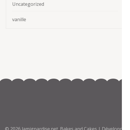
Uncategorized
vanille
© 2026
lamignardise.net
.
Bakes and Cakes | Développé