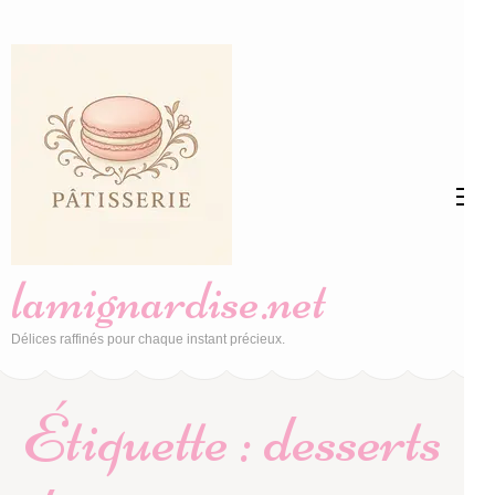
Aller
au
contenu
(Pressez
Entrée)
lamignardise.net
Délices raffinés pour chaque instant précieux.
Étiquette :
desserts