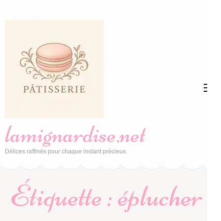
Aller
au
contenu
(Pressez
Entrée)
lamignardise.net
Délices raffinés pour chaque instant précieux.
Étiquette :
éplucher