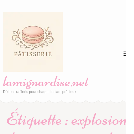
Aller
au
contenu
(Pressez
Entrée)
lamignardise.net
Délices raffinés pour chaque instant précieux.
Étiquette :
explosion