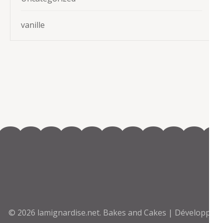
vanille
© 2026
lamignardise.net
.
Bakes and Cakes | Développé