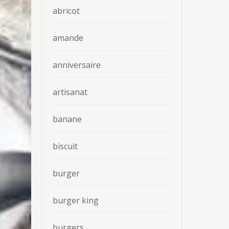
abricot
amande
anniversaire
artisanat
banane
biscuit
burger
burger king
burgers