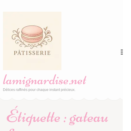
Aller
au
contenu
(Pressez
Entrée)
lamignardise.net
Délices raffinés pour chaque instant précieux.
Étiquette :
gateau