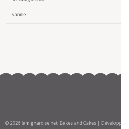
vanille
© 2026
lamignardise.net
.
Bakes and Cakes | Développé