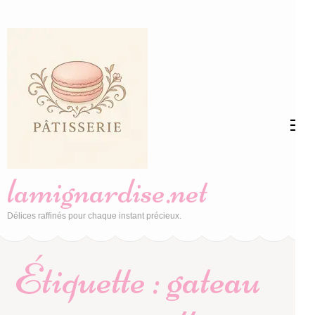
Aller
au
contenu
(Pressez
Entrée)
lamignardise.net
Délices raffinés pour chaque instant précieux.
Étiquette :
gateau