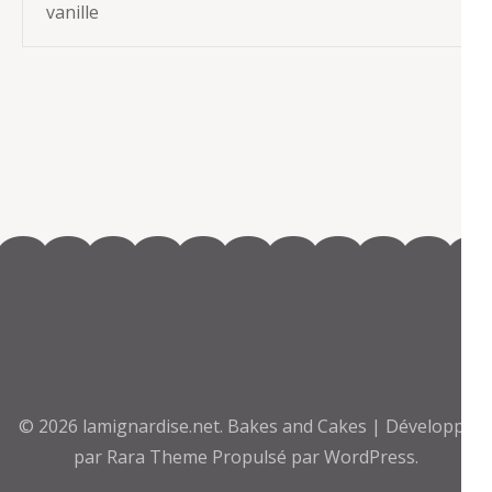
vanille
© 2026
lamignardise.net
.
Bakes and Cakes | Développé
par
Rara Theme
Propulsé par
WordPress.