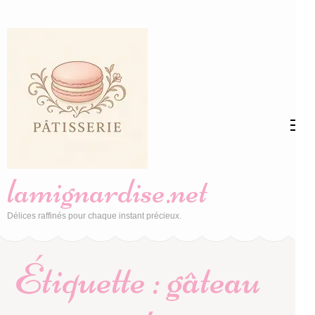
Aller
au
contenu
(Pressez
Entrée)
lamignardise.net
Délices raffinés pour chaque instant précieux.
Étiquette :
gâteau