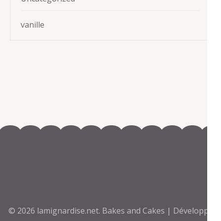
vanille
© 2026
lamignardise.net
.
Bakes and Cakes | Développé