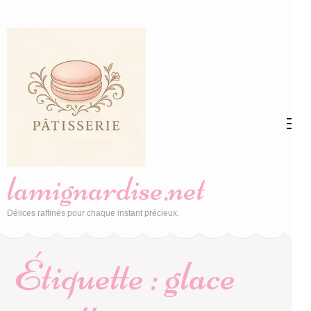
Aller
au
contenu
(Pressez
Entrée)
lamignardise.net
Délices raffinés pour chaque instant précieux.
Étiquette :
glace