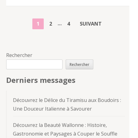
PAGINATION
…
PAGE
PAGE
PAGE
1
2
4
SUIVANT
DES
PUBLICATIONS
Rechercher
Rechercher
Derniers messages
Découvrez le Délice du Tiramisu aux Boudoirs :
Une Douceur Italienne à Savourer
Découvrez la Beauté Wallonne : Histoire,
Gastronomie et Paysages à Couper le Souffle