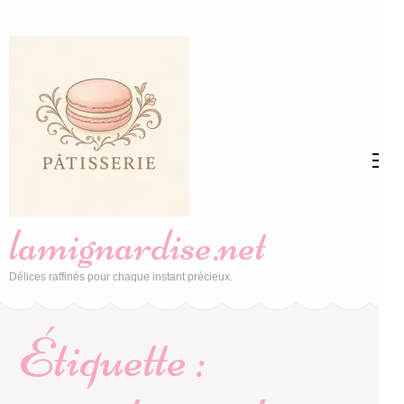
Aller
au
contenu
(Pressez
Entrée)
lamignardise.net
Délices raffinés pour chaque instant précieux.
Étiquette :