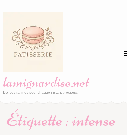
Aller
au
contenu
(Pressez
Entrée)
lamignardise.net
Délices raffinés pour chaque instant précieux.
Étiquette :
intense