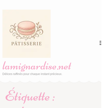
Aller
au
contenu
(Pressez
Entrée)
lamignardise.net
Délices raffinés pour chaque instant précieux.
Étiquette :