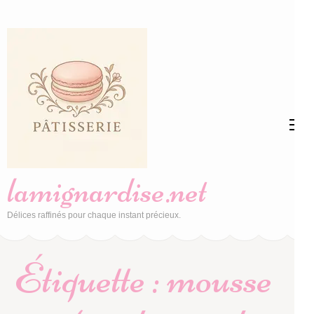
Aller
au
contenu
(Pressez
Entrée)
lamignardise.net
Délices raffinés pour chaque instant précieux.
Étiquette :
mousse