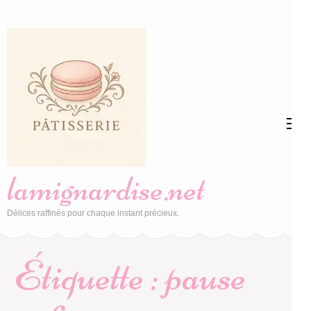
Aller
au
contenu
(Pressez
Entrée)
lamignardise.net
Délices raffinés pour chaque instant précieux.
Étiquette :
pause