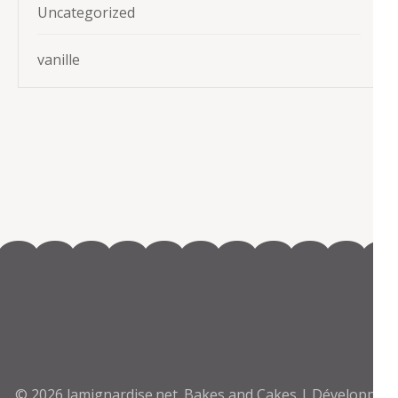
Uncategorized
vanille
© 2026
lamignardise.net
.
Bakes and Cakes | Développé