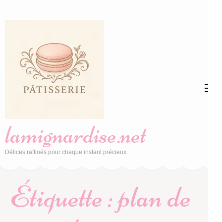
Aller
au
contenu
(Pressez
Entrée)
lamignardise.net
Délices raffinés pour chaque instant précieux.
Étiquette :
plan de