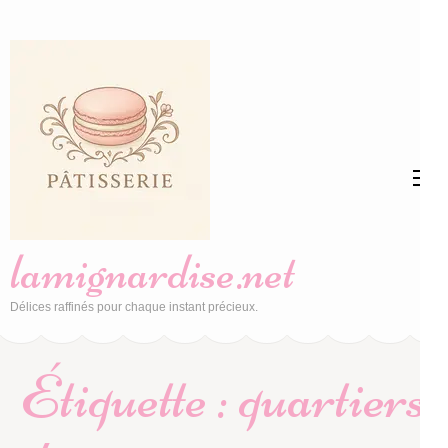
Aller
au
contenu
(Pressez
Entrée)
lamignardise.net
Délices raffinés pour chaque instant précieux.
Étiquette :
quartiers