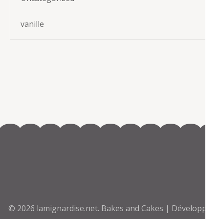
vanille
© 2026
lamignardise.net
.
Bakes and Cakes | Développé