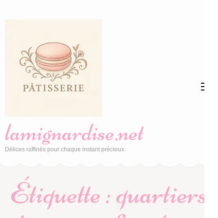
Aller
au
contenu
(Pressez
Entrée)
lamignardise.net
Délices raffinés pour chaque instant précieux.
Étiquette :
quartiers