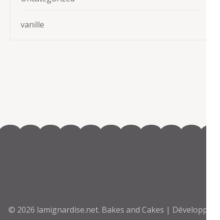
vanille
© 2026
lamignardise.net
.
Bakes and Cakes | Développé