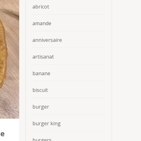
abricot
amande
anniversaire
artisanat
banane
biscuit
burger
burger king
le
burgers