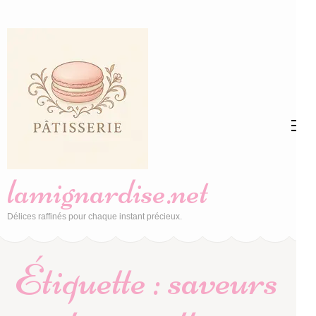
Aller
au
contenu
(Pressez
Entrée)
lamignardise.net
Délices raffinés pour chaque instant précieux.
Étiquette :
saveurs