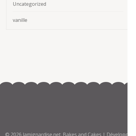
Uncategorized
vanille
© 2026
lamignardise.net
.
Bakes and Cakes | Développé