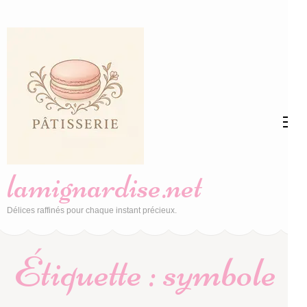
Aller
au
contenu
(Pressez
Entrée)
lamignardise.net
Délices raffinés pour chaque instant précieux.
Étiquette :
symbole