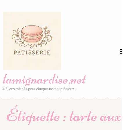
Aller
au
contenu
(Pressez
Entrée)
lamignardise.net
Délices raffinés pour chaque instant précieux.
Étiquette :
tarte aux