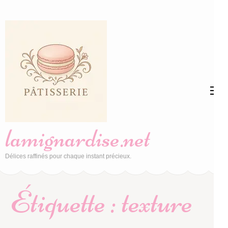
Aller
au
contenu
(Pressez
Entrée)
lamignardise.net
Délices raffinés pour chaque instant précieux.
Étiquette :
texture