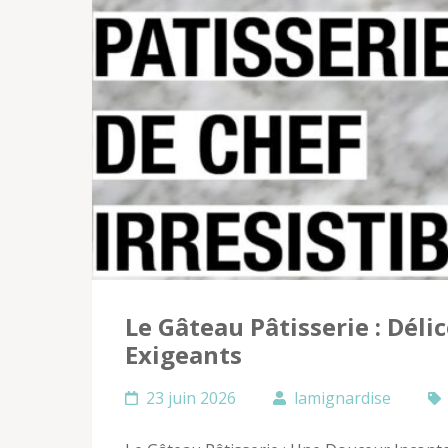
Le Gâteau Pâtisserie : Dél
Exigeants
23 juin 2026
lamignardise