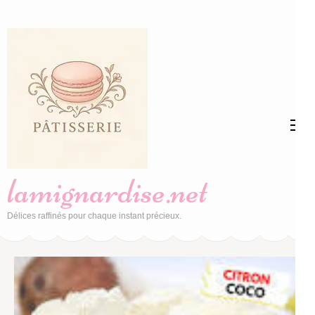
Aller
au
contenu
(Pressez
Entrée)
lamignardise.net
Délices raffinés pour chaque instant précieux.