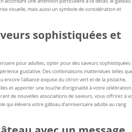
En accordant une attention particulière à ce détail, le gâteau
ise visuelle, mais aussi un symbole de considération et
veurs sophistiquées et
ersaire pour adultes, opter pour des saveurs sophistiquées 
xpérience gustative. Des combinaisons inattendues telles que
 encore l’alliance exquise du citron vert et de la pistache,
es et apporter une touche d’originalité à votre célébration
orant de nouvelles associations de saveurs, vous offrirez à v
e qui élèvera votre gâteau d’anniversaire adulte au rang
 gâteau avec un message