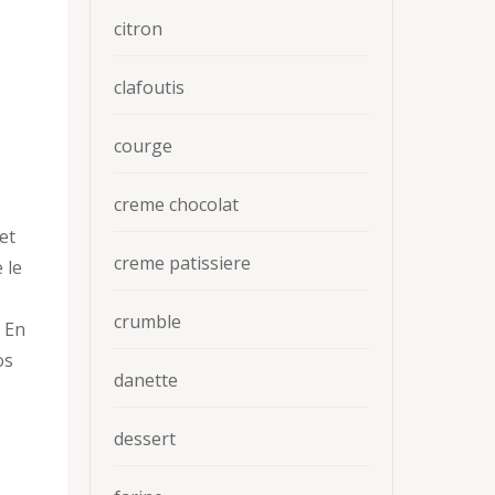
citron
clafoutis
courge
creme chocolat
et
creme patissiere
 le
crumble
. En
os
danette
dessert