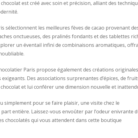
ocolat est créé avec soin et précision, alliant des techniq
dernité.
ris sélectionnent les meilleures fèves de cacao provenant de
ches onctueuses, des pralinés fondants et des tablettes ric
xplorer un éventail infini de combinaisons aromatiques, offr
noubliable.
 Chocolatier Paris propose également des créations originales
s exigeants. Des associations surprenantes d’épices, de fruit
chocolat et lui conférer une dimension nouvelle et inattend
 simplement pour se faire plaisir, une visite chez le
 part entière. Laissez-vous envoûter par l’odeur enivrante 
ces chocolatés qui vous attendent dans cette boutique