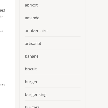
abricot
més
és
amande
es
anniversaire
artisanat
banane
biscuit
burger
ers
burger king
t
burgers