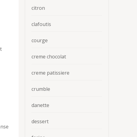
citron
clafoutis
courge
t
creme chocolat
creme patissiere
crumble
danette
dessert
ense