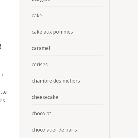
cake
cake aux pommes
e
caramel
cerises
ur
chambre des métiers
tte
cheesecake
res
chocolat
chocolatier de paris