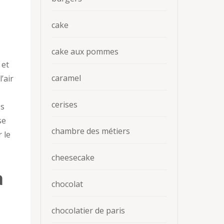
cake
cake aux pommes
 et
caramel
’air
cerises
es
se
chambre des métiers
 le
cheesecake
a
chocolat
chocolatier de paris