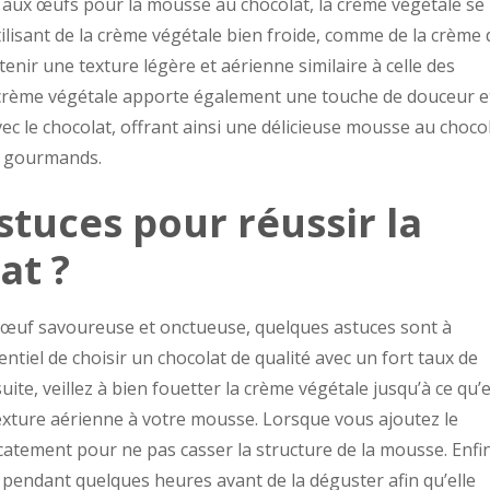
t aux œufs pour la mousse au chocolat, la crème végétale se
tilisant de la crème végétale bien froide, comme de la crème 
nir une texture légère et aérienne similaire à celle des
 crème végétale apporte également une touche de douceur e
ec le chocolat, offrant ainsi une délicieuse mousse au choco
es gourmands.
stuces pour réussir la
at ?
 œuf savoureuse et onctueuse, quelques astuces sont à
ntiel de choisir un chocolat de qualité avec un fort taux de
te, veillez à bien fouetter la crème végétale jusqu’à ce qu’e
exture aérienne à votre mousse. Lorsque vous ajoutez le
icatement pour ne pas casser la structure de la mousse. Enfin
 pendant quelques heures avant de la déguster afin qu’elle