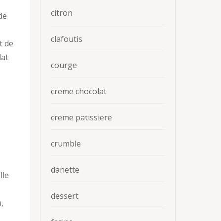
citron
de
clafoutis
t de
lat
courge
creme chocolat
creme patissiere
crumble
danette
lle
dessert
,