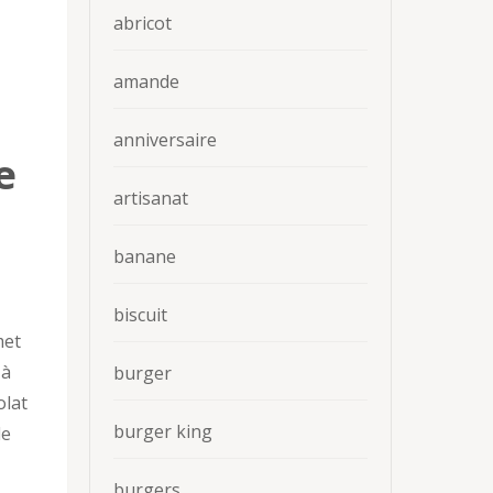
abricot
amande
anniversaire
e
artisanat
banane
biscuit
met
 à
burger
olat
burger king
le
burgers