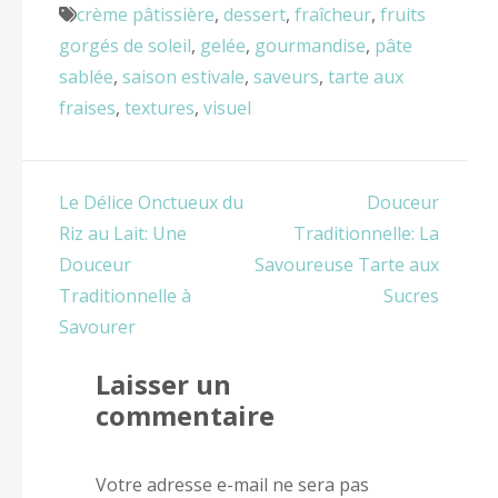
crème pâtissière
,
dessert
,
fraîcheur
,
fruits
gorgés de soleil
,
gelée
,
gourmandise
,
pâte
sablée
,
saison estivale
,
saveurs
,
tarte aux
fraises
,
textures
,
visuel
Navigation
Le Délice Onctueux du
Douceur
de
Riz au Lait: Une
Traditionnelle: La
l’article
Douceur
Savoureuse Tarte aux
Traditionnelle à
Sucres
Savourer
Laisser un
commentaire
Votre adresse e-mail ne sera pas