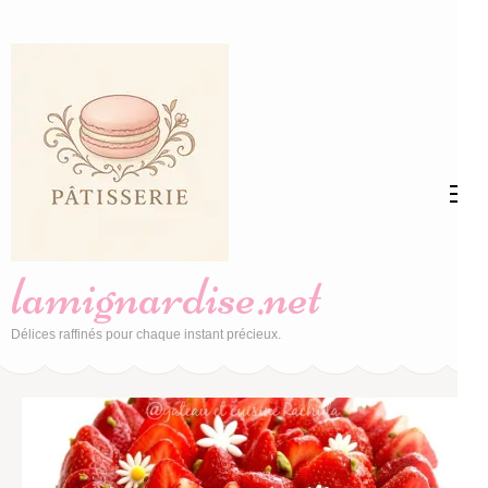
Aller
au
contenu
(Pressez
Entrée)
lamignardise.net
Délices raffinés pour chaque instant précieux.