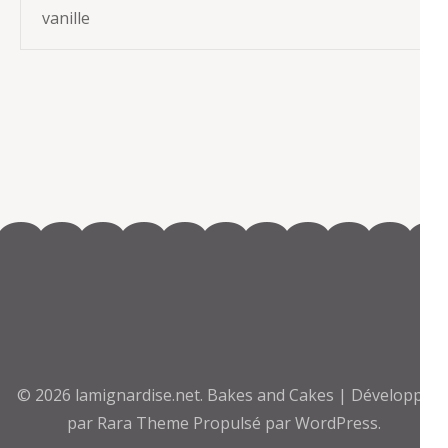
vanille
© 2026
lamignardise.net
.
Bakes and Cakes | Développé
par
Rara Theme
Propulsé par
WordPress.