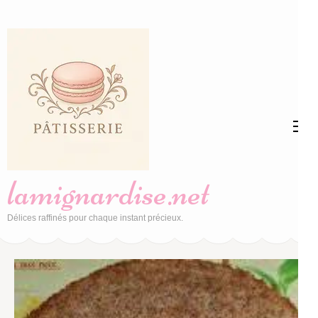
Aller
au
contenu
(Pressez
Entrée)
lamignardise.net
Délices raffinés pour chaque instant précieux.