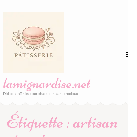
Aller
au
contenu
(Pressez
Entrée)
lamignardise.net
Délices raffinés pour chaque instant précieux.
Étiquette :
artisan