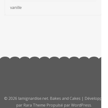
vanille
© 2026
lamignardise.net
.
Bakes and Cakes | Développé
par
Rara Theme
Propulsé par
WordPress.